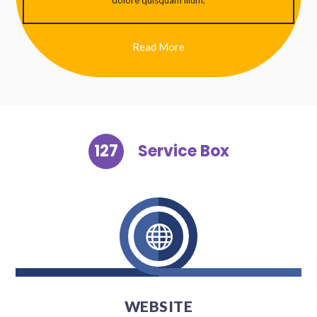
Read More
127
Service Box

WEBSITE